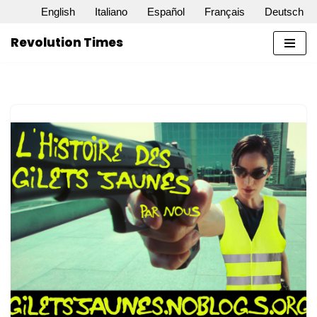
English
Italiano
Español
Français
Deutsch
Vai
Revolution Times
al
contenuto